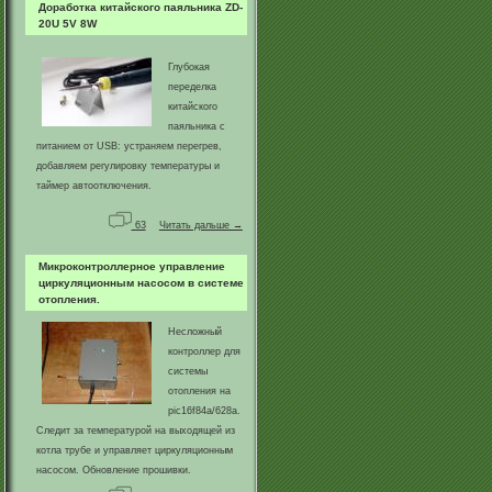
Доработка китайского паяльника ZD-
20U 5V 8W
Глубокая
переделка
китайского
паяльника с
питанием от USB: устраняем перегрев,
добавляем регулировку температуры и
таймер автоотключения.
63
Читать дальше →
Микроконтроллерное управление
циркуляционным насосом в системе
отопления.
Несложный
контроллер для
системы
отопления на
pic16f84a/628a.
Следит за температурой на выходящей из
котла трубе и управляет циркуляционным
насосом. Обновление прошивки.