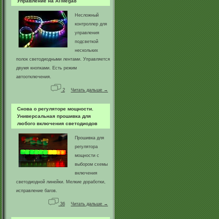
Управление на ATMega8
Несложный
контроллер для
управления
подсветкой
нескольких
полок светодиодными лентами. Управляется
двумя кнопками. Есть режим
автоотключения.
2
Читать дальше →
Снова о регуляторе мощности.
Универсальная прошивка для
любого включения светодиодов
Прошивка для
регулятора
мощности с
выбором схемы
включения
светодиодной линейки. Мелкие доработки,
исправление багов.
36
Читать дальше →