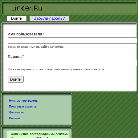
Перейти к основному содержанию
Войти
(активная вкладка)
Забыли пароль?
Главные вкладки
Имя пользователя
*
Укажите ваше имя на сайте LinkerRu.
Пароль
*
Укажите пароль, соответствующий вашему имени пользователя.
Нужные программы
Полезные сервисы
Даташиты
Разное
Освещение светодиодными лентами.