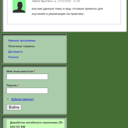
Vadim Sporikov
ср, 27/11/2019 - 11:28
изучаю данную тему и ищу готовые проекты для
изучения и реализации на практике.
Нужные программы
Полезные сервисы
Даташиты
Разное
Имя пользователя
*
Пароль
*
Забыли пароль?
Доработка китайского паяльника ZD-
20U 5V 8W