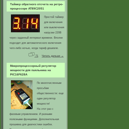
Таймер обратного отсчета на ретро-
процессоре AT89C2051
Простой таймер
для включения
или выключения
нагрузки 220В
через заданный интервал времени. Вполне
подходит для автоматического включения
чего-либо ночью, когда тариф дешевле.
71
Читать дальше →
Микропроцессорный регулятор
мощности для паяльника на
PIC16F628A
По многочисленным
просьбам
общественности: еще
один регулятор
мощности!
На этот раз с
фазовым управлением. И разными
полезными функциями. Дополнительная
прошивка для диагностики ошибок.