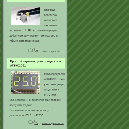
Глубокая
переделка
китайского
паяльника с
питанием от USB: устраняем перегрев,
добавляем регулировку температуры и
таймер автоотключения.
63
Читать дальше →
Простой термометр на процессоре
AT89C2051
Микропроцессор
AT89C2051 - это
уже такое ретро,
вроде лампы
6П3С или
Led Zeppelin. Но, он вполне еще способен
послужить Родине.
Встречайте: простой термометр с
диапазоном -55°C…+125°C
29
Читать дальше →