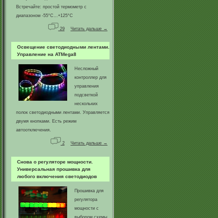
Встречайте: простой термометр с
диапазоном -55°C…+125°C
29
Читать дальше →
Освещение светодиодными лентами.
Управление на ATMega8
Несложный
контроллер для
управления
подсветкой
нескольких
полок светодиодными лентами. Управляется
двумя кнопками. Есть режим
автоотключения.
2
Читать дальше →
Снова о регуляторе мощности.
Универсальная прошивка для
любого включения светодиодов
Прошивка для
регулятора
мощности с
выбором схемы