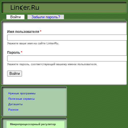
Перейти к основному содержанию
Войти
(активная вкладка)
Забыли пароль?
Главные вкладки
Имя пользователя
*
Укажите ваше имя на сайте LinkerRu.
Пароль
*
Укажите пароль, соответствующий вашему имени пользователя.
Нужные программы
Полезные сервисы
Даташиты
Разное
Микропроцессорный регулятор