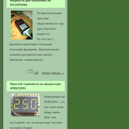
мощности для паяльника на
PIC16F628A
По многочисленным
просьбам
общественности: еще
один регулятор
мощности!
На этот раз с
фазовым управлением. И разными
полезными функциями. Дополнительная
прошивка для диагностики ошибок.
Повторяем, комментируем!
138
Читать дальше →
Простой термометр на процессоре
AT89C2051
Микропроцессор
AT89C2051 - это
уже такое ретро,
вроде лампы
6П3С или
Led Zeppelin. Но, он вполне еще способен
послужить Родине.