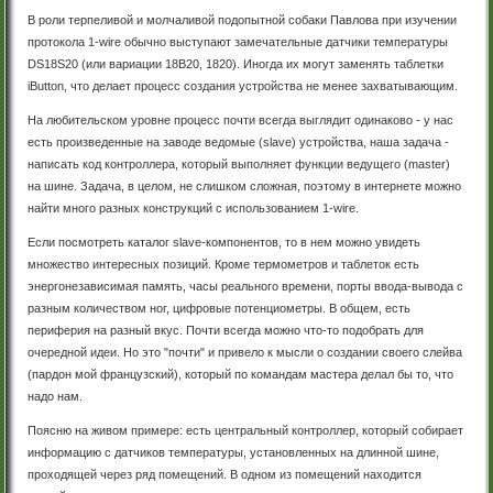
В роли терпеливой и молчаливой подопытной собаки Павлова при изучении
протокола 1-wire обычно выступают замечательные датчики температуры
DS18S20 (или вариации 18B20, 1820). Иногда их могут заменять таблетки
iButton, что делает процесс создания устройства не менее захватывающим.
На любительском уровне процесс почти всегда выглядит одинаково - у нас
есть произведенные на заводе ведомые (slave) устройства, наша задача -
написать код контроллера, который выполняет функции ведущего (master)
на шине. Задача, в целом, не слишком сложная, поэтому в интернете можно
найти много разных конструкций с использованием 1-wire.
Если посмотреть каталог slave-компонентов, то в нем можно увидеть
множество интересных позиций. Кроме термометров и таблеток есть
энергонезависимая память, часы реального времени, порты ввода-вывода с
разным количеством ног, цифровые потенциометры. В общем, есть
периферия на разный вкус. Почти всегда можно что-то подобрать для
очередной идеи. Но это "почти" и привело к мысли о создании своего слейва
(пардон мой французский), который по командам мастера делал бы то, что
надо нам.
Поясню на живом примере: есть центральный контроллер, который собирает
информацию с датчиков температуры, установленных на длинной шине,
проходящей через ряд помещений. В одном из помещений находится