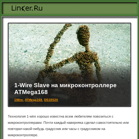
Перейти к основному содержанию
1-Wire Slave на микроконтроллере
ATMega168
1Wire
,
ATMega168
,
DS18S20
Технология 1-wire хорошо известна всем любителям повозиться с
микроконтроллерами. Почти каждый наверняка сделал самостоятельно или
повторил какой-нибудь градусник или часы с градусником на
микроконтроллере.