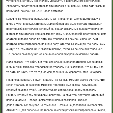
устройство, которым захотелось управлять с центрального контроллера.
Управлять предстояло шаговым двигателем с концевыми опто-датчиками и
нагрузкой (помпой) на 220В через симистор.
Конечно же хотелось использовать для управления уже существующую
шину 1-wire. В результате размышлений решено было сделать отдельный
простенький контроллер, который бы решал локальные задачи управления
шаговым двигателем, концевыми датчиками, калибровкой, восстановлением
состояния после сбоев по питанию, управлению помпой и прочее. А от
центрального контроллера по шине получать только команды "по-большому
счету", т.е. "выстави 40С", "включи помпу", "сколько сейчас выставлено?".
Т.е. должен был получиться слейв со своей внутренней логикой работы.
Надо сказать, что найти в интернете слейв на распространенных дешевых
8-ми битных микроконтроллерах не удалось. Не исключено, что он там где-
то есть, но найти что-то годное для дальнейшей доработки мне не удалось.
Пришлось начинать с нуля. В целом, на данный момент можно считать, что
затея удалась. В качестве микроконтроллера был выбран ATMega168,
который был под рукой. Дополнительно использован формирователь
P82B96, который заменил формирователь на двух транзисторах, стоявший
первоначально. Правда кроме уменьшения размеров никаких
дополнительных бонусов не отмечено. Позже еще добавлена микросхема
ADuM1201, для обеспечения гальванической развязки контроллера с шиной,