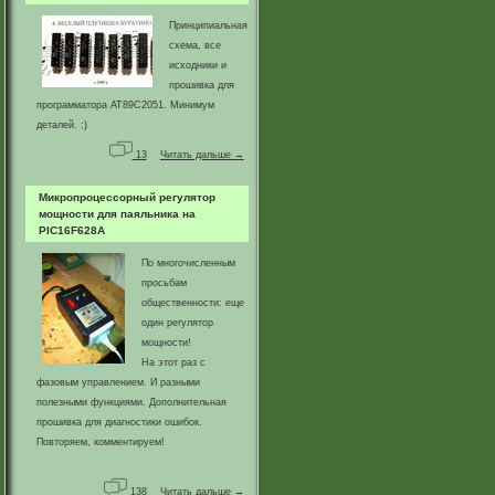
Принципиальная
схема, все
исходники и
прошивка для
программатора AT89C2051. Минимум
деталей. :)
13
Читать дальше →
Микропроцессорный регулятор
мощности для паяльника на
PIC16F628A
По многочисленным
просьбам
общественности: еще
один регулятор
мощности!
На этот раз с
фазовым управлением. И разными
полезными функциями. Дополнительная
прошивка для диагностики ошибок.
Повторяем, комментируем!
138
Читать дальше →