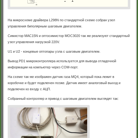
На микросхеме драйвера L298N по стандартной схеме собран узел
управления биполярным шаговым двигателем.
Симистор MAC15N и оптосимистор MOC3020 так же реализуют стандартный
узел управления нагрузкой 220V.
U1 и U2 - концевые оптопары узла с шаговым двигателем.
Вывод PD1 микроконтроллера используется для вывода отладочной
информации на компьютер через COM-порт.
На схеме так-же изображен датчик газа MQ4, который пока лежит в
коробочке и будет подключен позже. Датчик имеет аналоговый выход и
подключен ко входу с АЦП.
Собранный контроллер и привод с шаговым двигателем выглядят так: