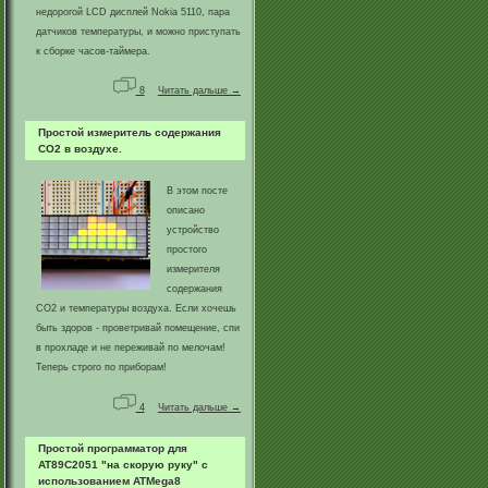
недорогой LCD дисплей Nokia 5110, пара
датчиков температуры, и можно приступать
к сборке часов-таймера.
8
Читать дальше →
Простой измеритель содержания
CO2 в воздухе.
В этом посте
описано
устройство
простого
измерителя
содержания
CO2 и температуры воздуха. Если хочешь
быть здоров - проветривай помещение, спи
в прохладе и не переживай по мелочам!
Теперь строго по приборам!
4
Читать дальше →
Простой программатор для
AT89C2051 "на скорую руку" с
использованием ATMega8