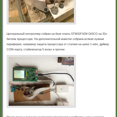
Центральный контроллер собран на базе платы STM32F429I-DISCO на 32х
битном процессоре. На дополнительной макетке собрана всякая нужная
периферия, например защита процессора от статики на шине 1-wire, дрйвер
COM-порта, стабилизатор 5 вольт и прочее:
После подачи питания контроллер производит калибровку узла шагового