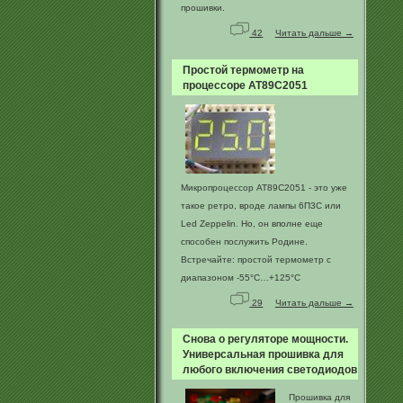
прошивки.
42
Читать дальше →
Простой термометр на
процессоре AT89C2051
Микропроцессор AT89C2051 - это уже
такое ретро, вроде лампы 6П3С или
Led Zeppelin. Но, он вполне еще
способен послужить Родине.
Встречайте: простой термометр с
диапазоном -55°C…+125°C
29
Читать дальше →
Снова о регуляторе мощности.
Универсальная прошивка для
любого включения светодиодов
Прошивка для