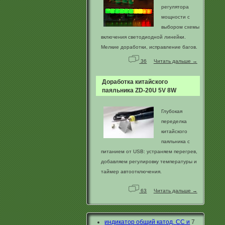
регулятора
мощности с
выбором схемы
включения светодиодной линейки.
Мелкие доработки, исправление багов.
36
Читать дальше →
Доработка китайского
паяльника ZD-20U 5V 8W
Глубокая
переделка
китайского
паяльника с
питанием от USB: устраняем перегрев,
добавляем регулировку температуры и
таймер автоотключения.
63
Читать дальше →
индикатор общий катод. СС и
7