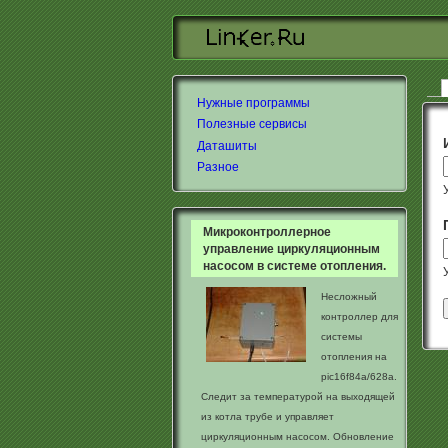
Перейти к основному содержанию
Нужные программы
Гл
Полезные сервисы
Даташиты
Разное
Микроконтроллерное
управление циркуляционным
насосом в системе отопления.
Несложный
контроллер для
системы
отопления на
pic16f84a/628a.
Следит за температурой на выходящей
из котла трубе и управляет
циркуляционным насосом. Обновление