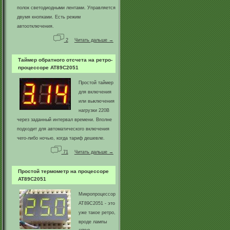
полок светодиодными лентами. Управляется
двумя кнопками. Есть режим
автоотключения.
2
Читать дальше →
Таймер обратного отсчета на ретро-
процессоре AT89C2051
Простой таймер
для включения
или выключения
нагрузки 220В
через заданный интервал времени. Вполне
подходит для автоматического включения
чего-либо ночью, когда тариф дешевле.
71
Читать дальше →
Простой термометр на процессоре
AT89C2051
Микропроцессор
AT89C2051 - это
уже такое ретро,
вроде лампы