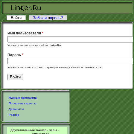
Перейти к основному содержанию
Войти
(активная вкладка)
Забыли пароль?
Главные вкладки
Имя пользователя
*
Укажите ваше имя на сайте LinkerRu.
Пароль
*
Укажите пароль, соответствующий вашему имени пользователя.
Нужные программы
Полезные сервисы
Даташиты
Разное
Двухканальный таймер - часы -