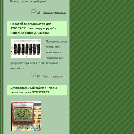
Теперь строго по приборам!
4
Читать дальше →
Простой программатор для
AT89C2051 "на скорую руку" с
использованием ATMega8
Принципиальная
схема, все
исходники и
прошивка для
программатора AT89C2051. Минимум
деталей. :)
13
Читать дальше →
Двухканальный таймер - часы -
термометр на STM32F103