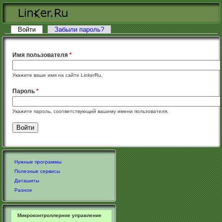
Перейти к основному содержанию
Войти
(активная вкладка)
Забыли пароль?
Главные вкладки
Имя пользователя
*
Укажите ваше имя на сайте LinkerRu.
Пароль
*
Укажите пароль, соответствующий вашему имени пользователя.
Нужные программы
Полезные сервисы
Даташиты
Разное
Микроконтроллерное управление