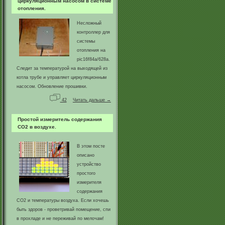
циркуляционным насосом в системе
отопления.
Несложный
контроллер для
системы
отопления на
pic16f84a/628a.
Следит за температурой на выходящей из
котла трубе и управляет циркуляционным
насосом. Обновление прошивки.
42
Читать дальше →
Простой измеритель содержания
CO2 в воздухе.
В этом посте
описано
устройство
простого
измерителя
содержания
CO2 и температуры воздуха. Если хочешь
быть здоров - проветривай помещение, спи
в прохладе и не переживай по мелочам!